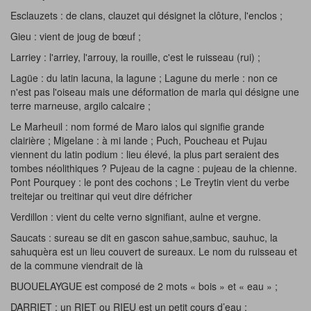
Esclauzets : de clans, clauzet qui désignet la clôture, l'enclos ;
Gieu : vient de joug de bœuf ;
Larriey : l'arriey, l'arrouy, la rouille, c'est le ruisseau (rui) ;
Lagüe : du latin lacuna, la lagune ; Lagune du merle : non ce
n'est pas l'oiseau mais une déformation de marla qui désigne une
terre marneuse, argilo calcaire ;
Le Marheuil : nom formé de Maro ialos qui signifie grande
clairière ; Migelane : à mi lande ; Puch, Poucheau et Pujau
viennent du latin podium : lieu élevé, la plus part seraient des
tombes néolithiques ? Pujeau de la cagne : pujeau de la chienne.
Pont Pourquey : le pont des cochons ; Le Treytin vient du verbe
treitejar ou treitinar qui veut dire défricher
Verdillon : vient du celte verno signifiant, aulne et vergne.
Saucats : sureau se dit en gascon sahue,sambuc, sauhuc, la
sahuquèra est un lieu couvert de sureaux. Le nom du ruisseau et
de la commune viendrait de là
BUOUELAYGUE est composé de 2 mots « bois » et « eau » ;
DARRIET : un RIET ou RIEU est un petit cours d’eau ;