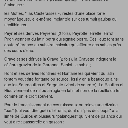
éminence ;
les Mottes, " las Casterasses », restes d'une place forte
moyenâgeuse, elle-même implantée sur des tumuli gaulois ou
néolithiques.
Peyr et ses dérivés Peyrères (2 fois), Peyrotte, Pirette, Pirrot,
Piron viennent du latin petra qui signifie pierre. Ces lieux font sans
doute référence au substrat calcaire qui affleure des sables près
des cours d'eau.
Grave et ses dérivés la Grave (2 fois), la Gravette indiquent le
célèbre gravier de la Garonne. Sablot, le sable ;
Hont et ses dérivés Hontines et Hontanelles qui vient du latin
fontem veut dire fontaine ou source. Ici il y en a beaucoup ainsi
que les Sourdouilles et Sorgente (vient de sourdre). Le Rouilles et
Riou viennent de rui ou arrugia en latin et non de la rouille du fer
comme on le croit souvent.
Pour le franchissement de ces ruisseaux on relève une dizaine
"pas" (qui veut dire gué) différents, dont un "pas des loups" à la
limite de Guillos et plusieurs "palanques" qui vient de palanca qui
veut dire : passerelle en gascon ;