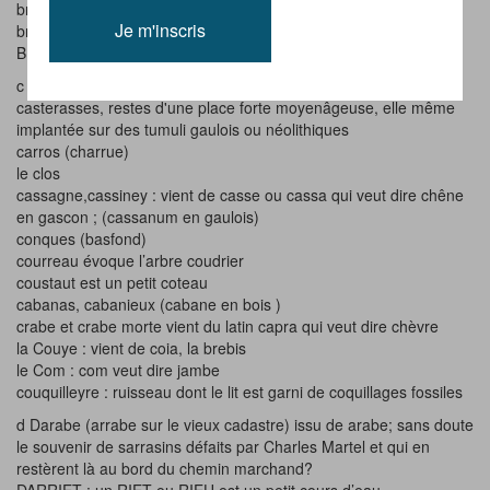
broustey (taillis),
Je m'inscris
brouquet, bruc (brande)
BUOUELAYGUE est composé de 2 mots « bois » et « eau »
c la cagne :la chienne
casterasses, restes d'une place forte moyenâgeuse, elle même
implantée sur des tumuli gaulois ou néolithiques
carros (charrue)
le clos
cassagne,cassiney : vient de casse ou cassa qui veut dire chêne
en gascon ; (cassanum en gaulois)
conques (basfond)
courreau évoque l’arbre coudrier
coustaut est un petit coteau
cabanas, cabanieux (cabane en bois )
crabe et crabe morte vient du latin capra qui veut dire chèvre
la Couye : vient de coia, la brebis
le Com : com veut dire jambe
couquilleyre : ruisseau dont le lit est garni de coquillages fossiles
d Darabe (arrabe sur le vieux cadastre) issu de arabe; sans doute
le souvenir de sarrasins défaits par Charles Martel et qui en
restèrent là au bord du chemin marchand?