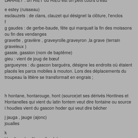
DARRIET : un RIET ou RIEU est un petit cours d’eau
e estey (ruisseau)
esclauzets : de clans, clauzet qui désignet la clôture, l'enclos
f
g gaudes : de gerbe-baude, fête qui marquait la fin des moissons
ou fin des vendanges
gravette , gravière , graveyrolle,graveyron ,la grave (terrain
graveleux )
gassie, gassion (nom de baptême)
gieu : vient de joug de bœuf
gargueyres : du gascon barguéra, désigne les endroits où étaient
placés les parcs mobiles à mouton. Lors des déplacements du
troupeau la litière se transformait en engrais ;
h hontane, hontarouge, hont (source)et ses dérivés Hontines et
Hontanelles qui vient du latin fontem veut dire fontaine ou source
i houdies vient du gascon hoder qui veut dire bêcher
j jauga , jauge (ajonc)
joualles
k