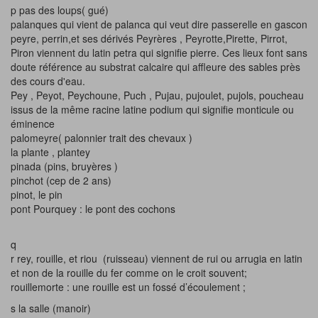
p pas des loups( gué)
palanques qui vient de palanca qui veut dire passerelle en gascon
peyre, perrin,et ses dérivés Peyrères , Peyrotte,Pirette, Pirrot,
Piron viennent du latin petra qui signifie pierre. Ces lieux font sans
doute référence au substrat calcaire qui affleure des sables près
des cours d'eau.
Pey , Peyot, Peychoune, Puch , Pujau, pujoulet, pujols, poucheau
issus de la même racine latine podium qui signifie monticule ou
éminence
palomeyre( palonnier trait des chevaux )
la plante , plantey
pinada (pins, bruyères )
pinchot (cep de 2 ans)
pinot, le pin
pont Pourquey : le pont des cochons
q
r rey, rouille, et riou (ruisseau) viennent de rui ou arrugia en latin
et non de la rouille du fer comme on le croit souvent;
rouillemorte : une rouille est un fossé d’écoulement ;
s la salle (manoir)