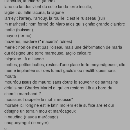
l landiras, landiterre (lande)
lane ou landes vient du celte landa terre inculte,
lagüe : du latin lacuna, la lagune
larriey : l'arriey, l'arrouy, la rouille, c'est le ruisseau (rui)
m marheuil : nom formé de Maro ialos qui signifie grande clairière
matte (buisson),
mayne (ferme)
mazères, madère (" maceria" ruines)
merle : non ce n'est pas l'oiseau mais une déformation de marla
qui désigne une terre marneuse, argilo calcaire
migelane : à mi lande
mottes, petites buttes, restes d'une place forte moyenâgeuse, elle
même implantée sur des tumuli gaulois ou néolithiquesmons,
mouta
mouréou issus de maure; sans doute le souvenir de sarrasins
défaits par Charles Martel et qui en restèrent là au bord du
chemin marchand ?
moussurot rappelle le mot « mousse"
morane ici l'origine est le latin mollem et le suffixe are et qui
désigne un terrain mou et marécageux
n naudine (nauda marécage)
nougueyragut (le noyer)
o