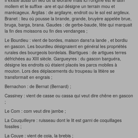
Il existe aussi un lieu dit la Morane mais ici l'origine est le latin
mollem et le suffixe -are et qui désigne un terrain mou et
marécageux. Argilas : de argilayre, endroit ou le sol est argileux.
Branet : lieu où pousse la brande, grande, bruyère appelée brue,
bruga, barga, brana. Gaudes : de gerbe-baude, fête qui marquait
la fin des moissons ou fin des vendanges ;
Le Bourdieu : vient de bordes, maison dans1a lande , et bordiu
en gascon. Les bourdieu désignaient en général les propriétés
rurales des bourgeois bordelais. Biartigues : de artigues terres
défrichées au XIII siècle. Gargueyres : du gascon barguéra,
désigne les endroits où étaient placés les parcs mobiles à
mouton. Lors des déplacements du troupeau la litière se
transformait en engrais ;
Bernachon : de Bernat (Bernard) ;
Cassiney : vient de casse ou cassa qui veut dire chêne en gascon
;
Le Com : com veut dire jambe ;
La Couquilleyre : ruisseau dont le lit est garni de coquillages
fossiles ;
La Couye : vient de coia, la brebis ;