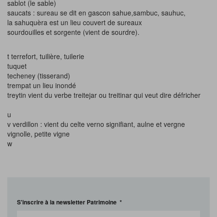
sablot (le sable)
saucats : sureau se dit en gascon sahue,sambuc, sauhuc,
la sahuquèra est un lieu couvert de sureaux
sourdouilles et sorgente (vient de sourdre).
t terrefort, tuilière, tuilerie
tuquet
techeney (tisserand)
trempat un lieu inondé
treytin vient du verbe treitejar ou treitinar qui veut dire défricher
u
v verdillon : vient du celte verno signifiant, aulne et vergne
vignolle, petite vigne
w
S'inscrire à la newsletter Patrimoine
*