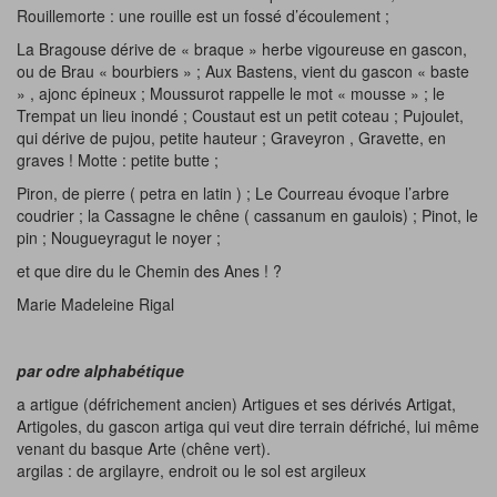
Rouillemorte : une rouille est un fossé d’écoulement ;
La Bragouse dérive de « braque » herbe vigoureuse en gascon,
ou de Brau « bourbiers » ; Aux Bastens, vient du gascon « baste
» , ajonc épineux ; Moussurot rappelle le mot « mousse » ; le
Trempat un lieu inondé ; Coustaut est un petit coteau ; Pujoulet,
qui dérive de pujou, petite hauteur ; Graveyron , Gravette, en
graves ! Motte : petite butte ;
Piron, de pierre ( petra en latin ) ; Le Courreau évoque l’arbre
coudrier ; la Cassagne le chêne ( cassanum en gaulois) ; Pinot, le
pin ; Nougueyragut le noyer ;
et que dire du le Chemin des Anes ! ?
Marie Madeleine Rigal
par odre alphabétique
a artigue (défrichement ancien) Artigues et ses dérivés Artigat,
Artigoles, du gascon artiga qui veut dire terrain défriché, lui même
venant du basque Arte (chêne vert).
argilas : de argilayre, endroit ou le sol est argileux