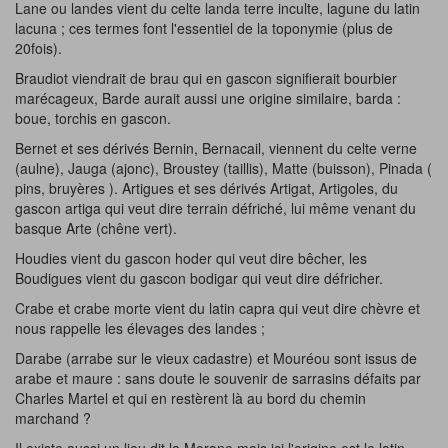
Lane ou landes vient du celte landa terre inculte, lagune du latin
lacuna ; ces termes font l'essentiel de la toponymie (plus de
20fois).
Braudiot viendrait de brau qui en gascon signifierait bourbier
marécageux, Barde aurait aussi une origine similaire, barda :
boue, torchis en gascon.
Bernet et ses dérivés Bernin, Bernacail, viennent du celte verne
(aulne), Jauga (ajonc), Broustey (taillis), Matte (buisson), Pinada (
pins, bruyères ). Artigues et ses dérivés Artigat, Artigoles, du
gascon artiga qui veut dire terrain défriché, lui même venant du
basque Arte (chêne vert).
Houdies vient du gascon hoder qui veut dire bêcher, les
Boudigues vient du gascon bodigar qui veut dire défricher.
Crabe et crabe morte vient du latin capra qui veut dire chèvre et
nous rappelle les élevages des landes ;
Darabe (arrabe sur le vieux cadastre) et Mouréou sont issus de
arabe et maure : sans doute le souvenir de sarrasins défaits par
Charles Martel et qui en restèrent là au bord du chemin
marchand ?