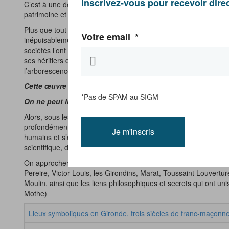
Inscrivez-vous pour recevoir dire
C’est à une découverte passionnante que vous invitent les Route
patrimoine et dans la multiplicité de ses inspirations. ( texte d
Plus que tout autre philosophe, Montesquieu a su comprendre 
Votre email
*
inépuisablement contemporaine. Son intérêt pour les hommes, son
sociétés l’ont conduit à être le plus grand des humanistes et à 
ses héritiers d’explorer de nouvelles pistes et de s’aventurer g
l’arborescence d’une même pensée.
Cette œuvre a été nourrie d’êtres, de lieux, de symboles
.
*Pas de SPAM au SIGM
On ne peut lui rendre plus bel hommage que d’essayer de me
Alors, sous les traits du philosophe, sous le profil de l’Académi
profondément moderne qui a toute sa vie passionnément recher
Je m'inscris
humains et s’est interrogé sans mépris ni dogmatisme sur toute
scientifique, demeurent des lieux, des paysages, des signes,
On approchera la révélation de l’itinéraire intime de personnage
Pereire, Victor Louis, les Girondins, Marat, Toussaint Louver
Moulin, ainsi que les liens philosophiques et secrets qui ont u
Mothe)
Lieux symboliques en Gironde, trois siècles de franc-maçonn