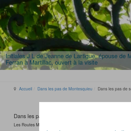
Initiales J L de Jeanne de Lartigue, épouse de M
Ferran à Martillac, ouvert à la visite
Accueil
Dans les pas de Montesquieu
Dans les pas de 
Dans les pas de ses émules
Les Routes Montesquieu:
un dialogue entre l'universalité d